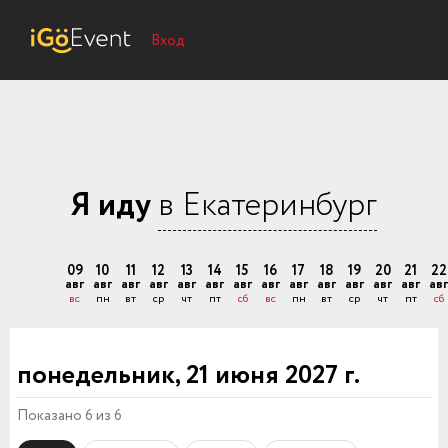
Вход
Я иду
в Екатеринбург
09
10
11
12
13
14
15
16
17
18
19
20
21
22
авг
авг
авг
авг
авг
авг
авг
авг
авг
авг
авг
авг
авг
авг
вс
пн
вт
ср
чт
пт
сб
вс
пн
вт
ср
чт
пт
сб
понедельник, 21 июня 2027 г.
Показано 6 из 6