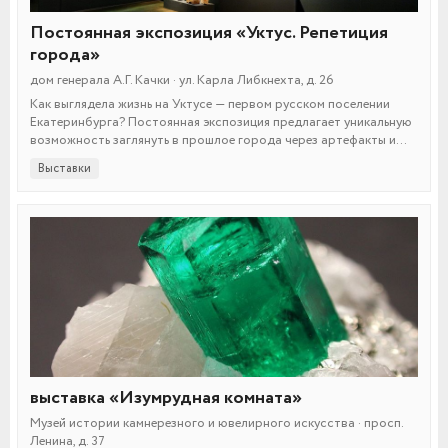
Постоянная экспозиция «Уктус. Репетиция
города»
дом генерала А.Г. Качки · ул. Карла Либкнехта, д. 26
Как выглядела жизнь на Уктусе — первом русском поселении
Екатеринбурга? Постоянная экспозиция предлагает уникальную
возможность заглянуть в прошлое города через артефакты и
истории его зарождения.
Выставки
выставка «Изумрудная комната»
Музей истории камнерезного и ювелирного искусства · просп.
Ленина, д. 37