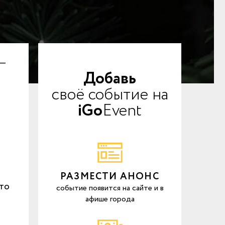
 —
Добавь
своё событие на
iGo
Event
РАЗМЕСТИ АНОНС
-то
событие появится на сайте и в
афише города