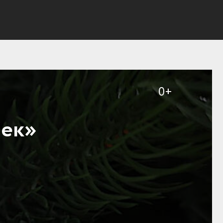
0+
шек»