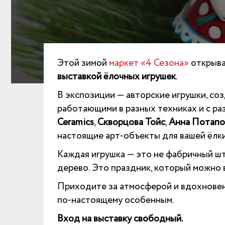
Этой зимой
маркет «4 Сезона»
открыва
выставкой ёлочных игрушек
.
В экспозиции — авторские игрушки, со
работающими в разных техниках и с ра
Ceramics
,
Скворцова Тойс
,
Анна Потапо
настоящие арт-объекты для вашей ёлки
Каждая игрушка — это не фабричный шта
дерево. Это праздник, который можно в
Приходите за атмосферой и вдохновение
по-настоящему особенным.
Вход на выставку свободный.