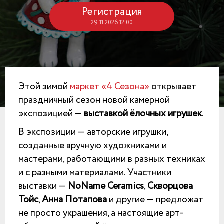
Регистрация
29.11.2026 12:00
Этой зимой
маркет «4 Сезона»
открывает
праздничный сезон новой камерной
экспозицией —
выставкой ёлочных игрушек
.
В экспозиции — авторские игрушки,
созданные вручную художниками и
мастерами, работающими в разных техниках
и с разными материалами. Участники
выставки —
NoName Ceramics
,
Скворцова
Тойс
,
Анна Потапова
и другие — предложат
не просто украшения, а настоящие арт-