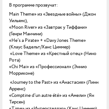
В программе прозвучат:
Main Theme» из «Звездные войны» (Джон
Уильямс),
«Moon River» из «Завтрак у Тиффани»
(Генри Манчини)
«He’s a Pirate» + «Davy Jones Theme»
(Клаус Бадельт/Ханс Циммер)
«Love Theme» из «Крестный отец» (Нино
Рота)
«Chi Mai» из «Профессионал» (Эннио
Морриконе)
«Journey to the Past» из «Анастасия» (Линн
Арренс)
«Comptine d’un autre été» из «Амели» (Ян
Тирсен)
«Time» из «Интерстеллар» (Ханс Циммер)