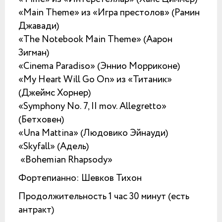
«Main Theme» из «Игра престолов» (Рамин
Джавади)
«The Notebook Main Theme» (Аарон
Зигман)
«Cinema Paradiso» (Эннио Морриконе)
«My Heart Will Go On» из «Титаник»
(Джеймс Хорнер)
«Symphony No. 7, II mov. Allegretto»
(Бетховен)
«Una Mattina» (Людовико Эйнауди)
«Skyfall» (Адель)
«Bohemian Rhapsody»
Фортепианно: Шевков Тихон
Продолжительность 1 час 30 минут (есть
антракт)