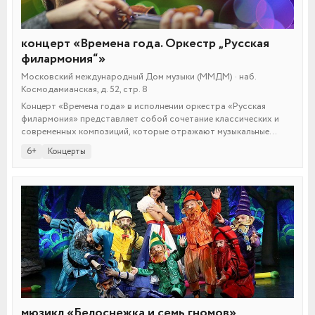
концерт «Времена года. Оркестр „Русская
филармония“»
Московский международный Дом музыки (ММДМ) · наб.
Космодамианская, д. 52, стр. 8
Концерт «Времена года» в исполнении оркестра «Русская
филармония» представляет собой сочетание классических и
современных композиций, которые отражают музыкальные
интерпретации четырех времен года. В программе —
6+
Концерты
произведения Антонио Вивальди и Астора Пьяццоллы,
исполненные под аккомпанемент авторских видеопроекций.
мюзикл «Белоснежка и семь гномов»