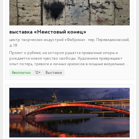
выставка «Неистовый конец»
центр творческих индустрий «Фабрика» · пер. Переведеновский,
д. 18
Проект о рубеже, на котором рушатся привычные опоры и
рождается новое чувство свободы. Художники превращают
опыт потерь, тревоги и личных кризисов в мощные визуальные
высказывания — от темных, плотных листов до почти
бесплатно
12+
Выставки
светящихся работ о надежде и упрямом стремлении жить
дальше, когда хаос ещё не отступил, но внутри уже зреет новое
начало.