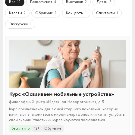
Все
Развлечения
Выставки
Детям
10
4
2
2
Квесты
Обучение
Концерты
Спектакли
2
2
1
1
Экскурсии
1
Курс «Осваиваем мобильные устройства»
философский центр «Идея» · ул. Новорогожская, д. 5
Курс предназначен для людей старшего поколения, которые
начинают знакомиться с миром смартфонов или хотят углубить
свои знания. Участники курса научатся пользоваться
приложениями и познакомятся с полезными сервисами.
бесплатно
12+
Обучение