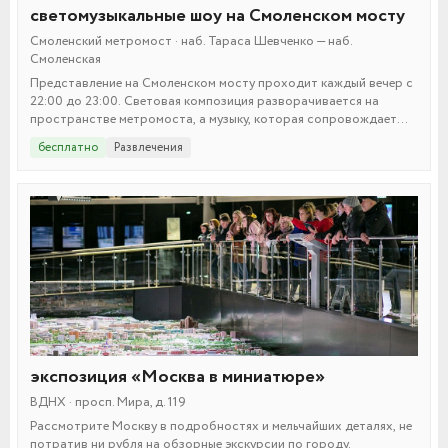
светомузыкальные шоу на Смоленском мосту
Смоленский метромост · наб. Тараса Шевченко — наб.
Смоленская
Представление на Смоленском мосту проходит каждый вечер с
22:00 до 23:00. Световая композиция разворачивается на
пространстве метромоста, а музыку, которая сопровождает
иллюминацию, можно послушать индивидуально в мобильном
бесплатно
Развлечения
приложении.
экспозиция «Москва в миниатюре»
ВДНХ · просп. Мира, д. 119
Рассмотрите Москву в подробностях и мельчайших деталях, не
потратив ни рубля на обзорные экскурсии по городу.