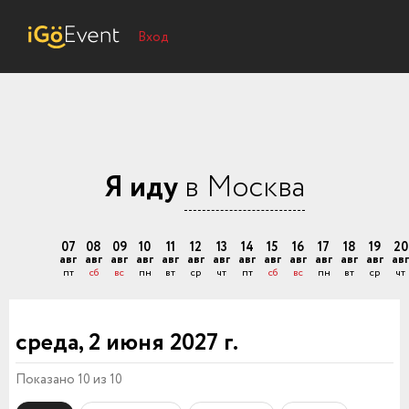
Вход
Я иду
в Москва
07
08
09
10
11
12
13
14
15
16
17
18
19
20
авг
авг
авг
авг
авг
авг
авг
авг
авг
авг
авг
авг
авг
авг
пт
сб
вс
пн
вт
ср
чт
пт
сб
вс
пн
вт
ср
чт
среда, 2 июня 2027 г.
Показано 10 из 10