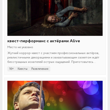
квест-перформанс с актёрами Alive
Место не указано
Жуткий хоррор-квест с участием профессиональных актёров,
реалистичными декорациями и захватывающим сюжетом ждёт
бесстрашных искателей острых ощущений. Приготовьтесь
столкнуться с собственными страхами!
16+
Квесты
Развлечения