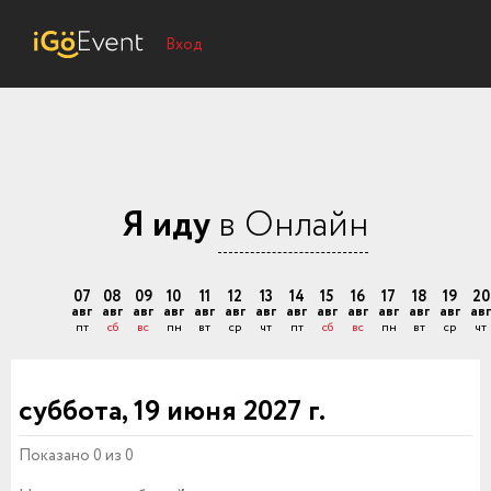
Вход
Я иду
в Онлайн
07
08
09
10
11
12
13
14
15
16
17
18
19
20
авг
авг
авг
авг
авг
авг
авг
авг
авг
авг
авг
авг
авг
авг
пт
сб
вс
пн
вт
ср
чт
пт
сб
вс
пн
вт
ср
чт
суббота, 19 июня 2027 г.
Показано 0 из 0