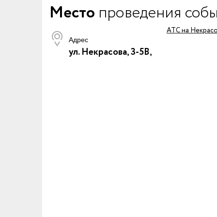
Место
проведения соб
АТС на Некрас
Адрес
ул. Некрасова, 3-5В,