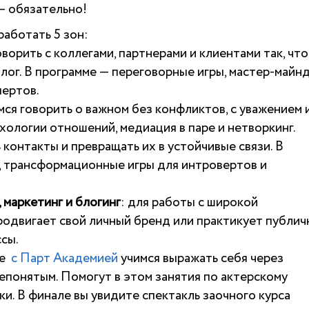
— обязательно!
работать 5 зон:
говорить с коллегами, партнерами и клиентами так, чт
лог. В программе — переговорные игры, мастер-майн
пертов.
имся говорить о важном без конфликтов, с уважением 
хологии отношений, медиация в паре и нетворкинг.
ь контакты и превращать их в устойчивые связи. В
, трансформационные игры для интровертов и
 маркетинг и блогинг
: для работы с широкой
продвигает свой личный бренд или практикует публи
сы.
те
с Парт Академией
учимся выражать себя через
непонятым. Помогут в этом занятия по актерскому
ки. В финале вы увидите спектакль заочного курса