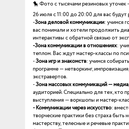
🐤 Фото с тысячами резиновых уточек 
26 июля с 11:00 до 20:00 для вас будут 
-
Зона деловой коммуникации
: учимся 
вас понимали и хотели продолжить диа
интерактивы с обратной связью от экс
-Зона коммуникации в отношениях
: уч
теплом. Вас ждут мастер-классы по пси
-
Зона игр и знакомств
: учимся собират
программе — нетворкинг, импровизация
экстравертов.
-
Зона массовых коммуникаций — медиа,
аудиторией. Специально для тех, кто 
выступления — воркшопы и мастер-клас
- Коммуникации через искусство
: вмес
творческие практики без страха быть 
мастерству, телесные и речевые практи