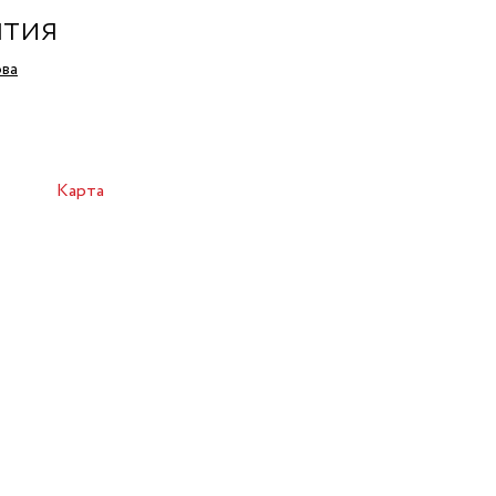
ытия
ова
Карта