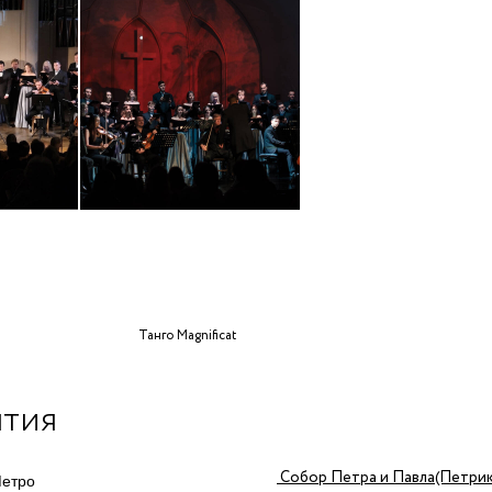
Танго Magnificat
ытия
Собор Петра и Павла(Петри
етро