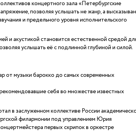
 коллективов концертного зала «Петербургские
апряжение, позволяя услышать не жанр, а высказыван
звучания и предельного уровня исполнительского
ей и акустикой становится естественной средой дл
озволяя услышать её с подлинной глубиной и силой.
ар от музыки барокко до самых современных
зарекомендовавшие себя во множестве известных
ботал в заслуженном коллективе России академическ
ргской филармонии под управлением Юрия
концертмейстера первых скрипок в оркестре