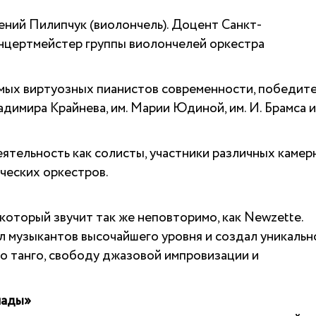
ений Пилипчук (виолончель). Доцент Санкт-
нцертмейстер группы виолончелей оркестра
мых виртуозных пианистов современности, победит
димира Крайнева, им. Марии Юдиной, им. И. Брамса и
ятельность как солисты, участники различных камер
ческих оркестров.
который звучит так же неповторимо, как Newzette.
 музыкантов высочайшего уровня и создал уникальн
го танго, свободу джазовой импровизации и
нады»