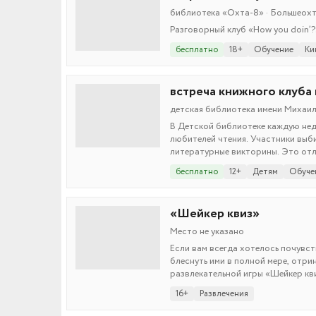
библиотека «Охта-8» · Большеохти
Разговорный клуб «How you doin’?
бесплатно
18+
Обучение
Ки
встреча книжного клуба
детская библиотека имени Михаила
В Детской библиотеке каждую нед
любителей чтения. Участники выб
литературные викторины. Это отл
бесплатно
12+
Детям
Обуче
«Шейкер квиз»
Место не указано
Если вам всегда хотелось почувств
блеснуть ими в полной мере, отри
развлекательной игры «Шейкер кв
16+
Развлечения