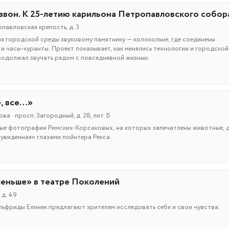
звон. К 25-летию карильона Петропавловского собор
павловская крепость, д. 3
я городской среды звуковому памятнику — колокольне, где соединены
и часы-куранты. Проект показывает, как менялись технологии и городской
родолжал звучать рядом с повседневной жизнью.
е, все…»
 · просп. Загородный, д. 28, лит. Б
ые фотографии Римских-Корсаковых, на которых запечатлены животные, 
«увиденная» глазами пойнтера Рекса.
меньше» в театре Поколений
 д. 49
льфриды Елинек предлагают зрителям исследовать себя и свои чувства.