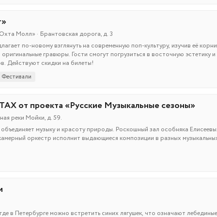
т»
Охта Молл» · Брантовская дорога, д. 3
лагает по-новому взглянуть на современную поп-культуру, изучив её корни
оригинальные гравюры. Гости смогут погрузиться в восточную эстетику и
в. Действуют скидки на билеты!
Фестивали
ТАХ от проекта «Русские Музыкальные сезоны»
ая реки Мойки, д. 59.
 объединяет музыку и красоту природы. Роскошный зал особняка Елисеевы
 камерный оркестр исполнит выдающиеся композиции в разных музыкальны
и
где в Петербурге можно встретить синих лягушек, что означают лебедины