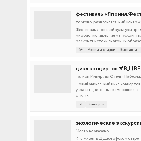
фестиваль «Япония.Фес
торгово-развлекательный центр «
Фестиваль японской культуры пред
мифологию, древние манускрипты, 
раскрыть истоки знакомых образо
6+
Акции и скидки
Выставки
цикл концертов #В_ЦВЕ
Талион Империал Отель · Набережн
Новый уникальный цикл концертов
украсят цветочные композиции, а
стилях.
6+
Концерты
экологические экскурси
Место не указано
Кто живёт в Дудергофском озере, 