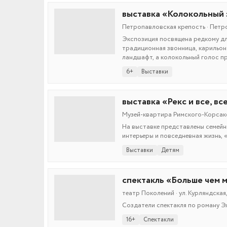
выставка «Колокольный 
Петропавловская крепость · Петро
Экспозиция посвящена редкому дл
традиционная звонница, карильон 
ландшафт, а колокольный голос п
6+
Выставки
выставка «Рекс и все, вс
Музей-квартира Римского-Корсакова
На выставке представлены семейн
интерьеры и повседневная жизнь, 
Выставки
Детям
спектакль «Больше чем 
театр Поколений · ул. Курляндская,
Создатели спектакля по роману Э
16+
Спектакли