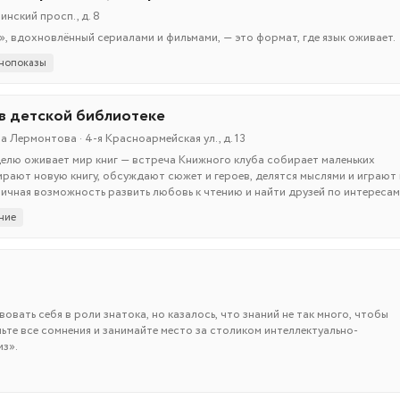
нский просп., д. 8
», вдохновлённый сериалами и фильмами, — это формат, где язык оживает.
нопоказы
 в детской библиотеке
 Лермонтова · 4-я Красноармейская ул., д. 13
елю оживает мир книг — встреча Книжного клуба собирает маленьких
ирают новую книгу, обсуждают сюжет и героев, делятся мыслями и играют 
ичная возможность развить любовь к чтению и найти друзей по интересам
ние
овать себя в роли знатока, но казалось, что знаний не так много, чтобы
ньте все сомнения и занимайте место за столиком интеллектуально-
из».