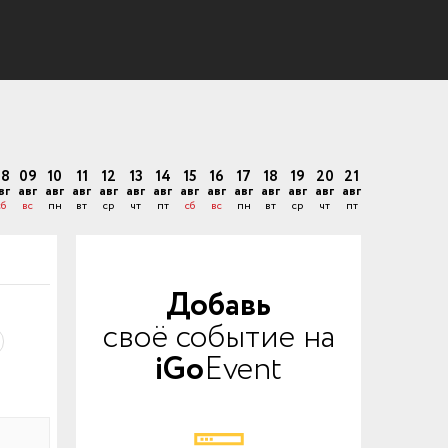
08
09
10
11
12
13
14
15
16
17
18
19
20
21
вг
авг
авг
авг
авг
авг
авг
авг
авг
авг
авг
авг
авг
авг
сб
вс
пн
вт
ср
чт
пт
сб
вс
пн
вт
ср
чт
пт
Добавь
своё событие на
iGo
Event