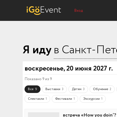
Вход
Я иду
в Санкт-Пет
воскресенье, 20 июня 2027 г.
Показано 9 из 9
Все
Выставки
Детям
Обучение
9
3
3
2
Спектакли
Фестивали
Экскурсии
1
1
1
встреча «How you doin’?