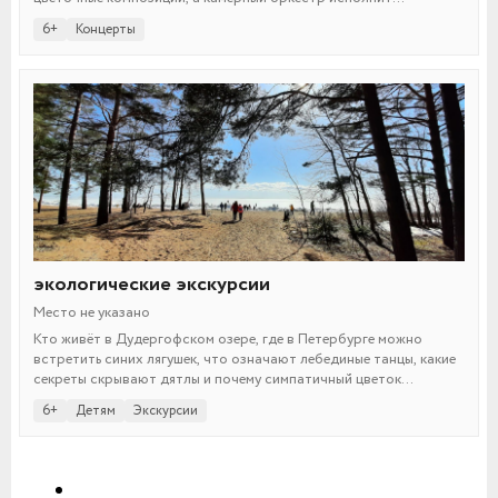
выдающиеся композиции в разных музыкальных стилях.
6+
Концерты
экологические экскурсии
Место не указано
Кто живёт в Дудергофском озере, где в Петербурге можно
встретить синих лягушек, что означают лебединые танцы, какие
секреты скрывают дятлы и почему симпатичный цветок
водокрас называют лягушачьей смертью? На эти и многие другие
6+
Детям
Экскурсии
вопросы отвечают авторы и ведущие экологических экскурсий
по Санкт-Петербургу и его окрестностям.