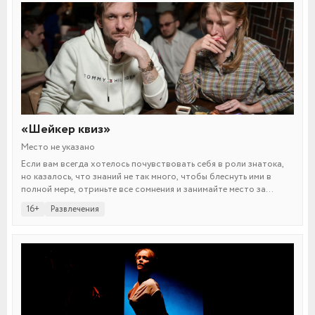
«Шейкер квиз»
Место не указано
Если вам всегда хотелось почувствовать себя в роли знатока,
но казалось, что знаний не так много, чтобы блеснуть ими в
полной мере, отриньте все сомнения и занимайте место за
столиком интеллектуально-развлекательной игры «Шейкер
16+
Развлечения
квиз».