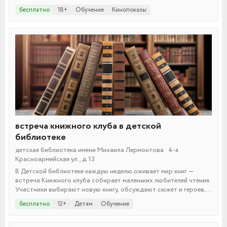
бесплатно
18+
Обучение
Кинопоказы
встреча книжного клуба в детской
библиотеке
детская библиотека имени Михаила Лермонтова · 4-я
Красноармейская ул., д. 13
В Детской библиотеке каждую неделю оживает мир книг —
встреча Книжного клуба собирает маленьких любителей чтения.
Участники выбирают новую книгу, обсуждают сюжет и героев,
делятся мыслями и играют в литературные викторины. Это
бесплатно
12+
Детям
Обучение
отличная возможность развить любовь к чтению и найти друзей
по интересам!