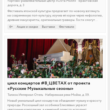
торгово-развлекательный центр «Охта Молл» · Брантовская
дорога, д. 3
Фестиваль японской культуры предлагает по-новому взглянуть
на современную поп-культуру, изучив её корни через мифологию,
древние манускрипты, оригинальные гравюры. Гости смогут
погрузиться в восточную эстетику и раскрыть истоки знакомых
6+
Акции и скидки
Выставки
Фестивали
образов. Действуют скидки на билеты!
цикл концертов #В_ЦВЕТАХ от проекта
«Русские Музыкальные сезоны»
Талион Империал Отель · Набережная реки Мойки, д. 59.
Новый уникальный цикл концертов объединяет музыку и красоту
природы. Роскошный зал особняка Елисеевых украсят
цветочные композиции, а камерный оркестр исполнит