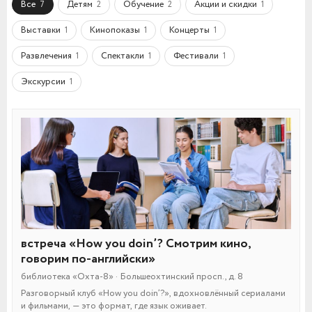
Все
Детям
Обучение
Акции и скидки
7
2
2
1
Выставки
Кинопоказы
Концерты
1
1
1
Развлечения
Спектакли
Фестивали
1
1
1
Экскурсии
1
встреча «How you doin’? Смотрим кино,
говорим по-английски»
библиотека «Охта-8» · Большеохтинский просп., д. 8
Разговорный клуб «How you doin’?», вдохновлённый сериалами
и фильмами, — это формат, где язык оживает.