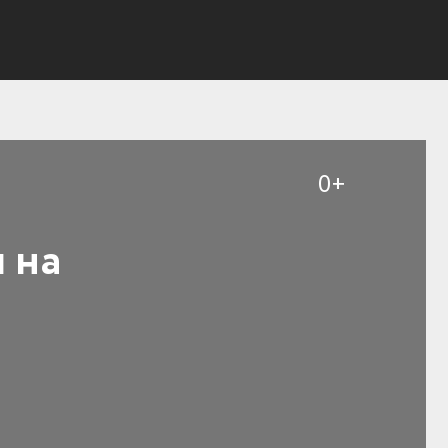
0+
 на