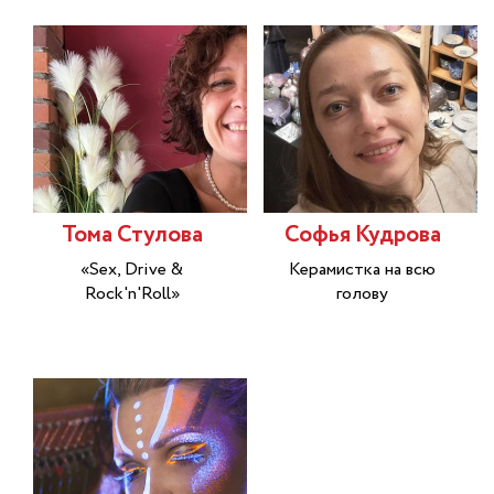
Toма Стулова
Софья Кудрова
«Sex, Drive &
Керамистка на всю
Rock'n'Roll»
голову