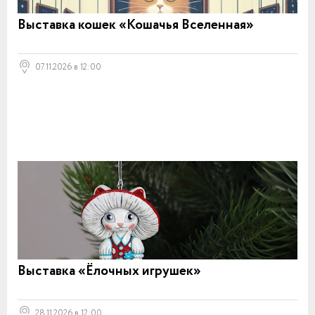
Выставка кошек «Кошачья Вселенная»
07.11.2026 в 12:00
Выставка «Ёлочных игрушек»
28.11.2026 в 12:00