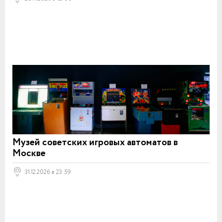
Музей советских игровых автоматов в
Москве
31.12.2026 в 23:59