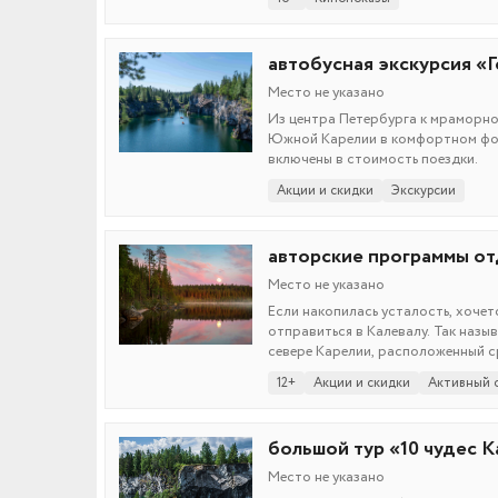
автобусная экскурсия «Г
Место не указано
Из центра Петербурга к мраморном
Южной Карелии в комфортном фор
включены в стоимость поездки.
Акции и скидки
Экскурсии
авторские программы от
Место не указано
Если накопилась усталость, хочетс
отправиться в Калевалу. Так назы
севере Карелии, расположенный с
Петербурга. Здесь можно затаитьс
12+
Акции и скидки
Активный 
выбирайте то, что вам ближе, и эт
большой тур «10 чудес К
Место не указано