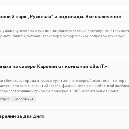
орный парк „Рускеала“ и водопады. Всё включено»
у каньону: всего за один день вы увидите главные достопримечательност
мате. Билеты, питание, трансфер и экскурсионное сопровождение уже
дыха на севере Карелии от компании «ВелТ»
я сбежать из города и перезагрузиться — это верный знак того, что пора
вается не только знаменитый карело-финский эпос, но и небольшой посёлок
реди первозданной природы, примерно в 1000 километров от Санкт-
я в атмосфере северного уюта или рвануть на квадроциклах сквозь тайгу 
отдых
Развлечения
и впечатления останутся с вами на всю жизнь.
арелии за два дня»