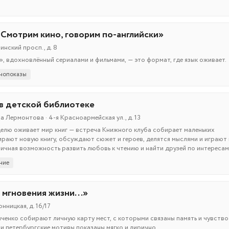
 Смотрим кино, говорим по-английски»
нский просп., д. 8
», вдохновлённый сериалами и фильмами, — это формат, где язык оживает.
нопоказы
 в детской библиотеке
 Лермонтова · 4-я Красноармейская ул., д. 13
елю оживает мир книг — встреча Книжного клуба собирает маленьких
ирают новую книгу, обсуждают сюжет и героев, делятся мыслями и играют 
ичная возможность развить любовь к чтению и найти друзей по интересам
ние
 мгновения жизни...»
нницкая, д. 16/17
ченко собирают личную карту мест, с которыми связаны память и чувство
и петербургские мотивы показаны мягко и лирично.