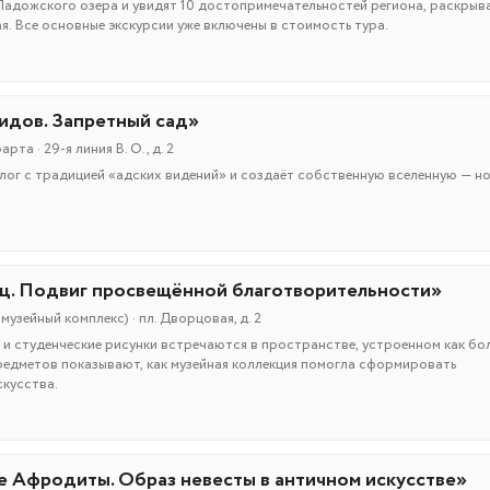
Ладожского озера и увидят 10 достопримечательностей региона, раскры
я. Все основные экскурсии уже включены в стоимость тура.
идов. Запретный сад»
та · 29-я линия В. О., д. 2
лог с традицией «адских видений» и создаёт собственную вселенную — н
ц. Подвиг просвещённой благотворительности»
узейный комплекс) · пл. Дворцовая, д. 2
 и студенческие рисунки встречаются в пространстве, устроенном как бо
редметов показывают, как музейная коллекция помогла сформировать
кусства.
е Афродиты. Образ невесты в античном искусстве»