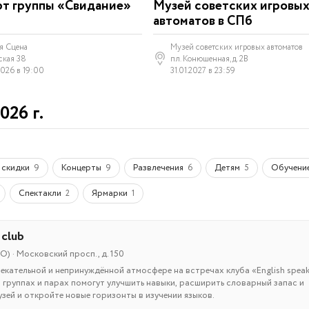
т группы «Свидание»
Музей советских игровы
автоматов в СПб
я Сцена
Музей советских игровых автоматов
ская 38
пл. Конюшенная, д. 2В
2026 в 19:00
31.01.2027 в 23:59
026 г.
 скидки
Концерты
Развлечения
Детям
Обучени
9
9
6
5
Спектакли
Ярмарки
2
1
 club
) · Московский просп., д. 150
лекательной и непринуждённой атмосфере на встречах клуба «English speak
 группах и парах помогут улучшить навыки, расширить словарный запас и
зей и откройте новые горизонты в изучении языков.