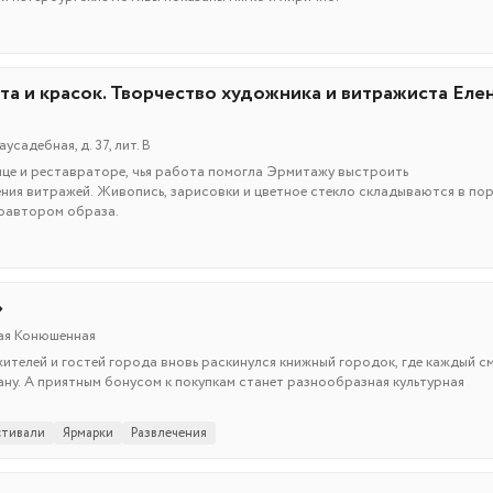
та и красок. Творчество художника и витражиста Еле
садебная, д. 37, лит. В
це и реставраторе, чья работа помогла Эрмитажу выстроить
ия витражей. Живопись, зарисовки и цветное стекло складываются в по
соавтором образа.
»
лая Конюшенная
ителей и гостей города вновь раскинулся книжный городок, где каждый с
ану. А приятным бонусом к покупкам станет разнообразная культурная
тивали
Ярмарки
Развлечения