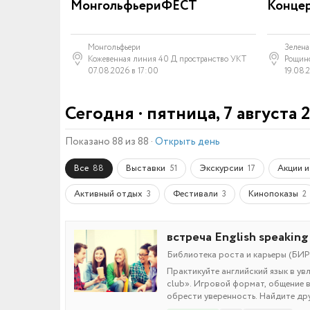
МонгольфьериФЕСТ
Концер
Монгольфьери
Зелена
Кожевенная линия 40 Д пространство УКТ
Рощин
07.08.2026 в 17:00
19.08.
Сегодня · пятница, 7 августа 2
Показано 88 из 88
·
Открыть день
Все
Выставки
Экскурсии
Акции и
88
51
17
Активный отдых
Фестивали
Кинопоказы
3
3
2
встреча English speaking
Библиотека роста и карьеры (БИРО
Практикуйте английский язык в ув
club». Игровой формат, общение в
обрести уверенность. Найдите дру