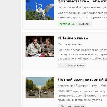
фотовыставка «Неба жи
Библиотека «На Стремянной» · ул. 
Фотографии Ирины Кондратьевой п
движение, хрупкость природы и в
бесплатно
Выставки
«Шейкер квиз»
Место не указано
Если вам всегда хотелось почувств
блеснуть ими в полной мере, отри
развлекательной игры «Шейкер кв
16+
Развлечения
Летний архитектурный ф
Кинотеатр «Аврора» · просп. Невск
ЛАФ-2026 представит архитектуру
программе восемь фильмов, котор
провинциях и гениях искусства.
16+
Кинопоказы