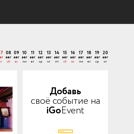
07
08
09
10
11
12
13
14
15
16
17
18
19
20
вг
авг
авг
авг
авг
авг
авг
авг
авг
авг
авг
авг
авг
авг
пт
сб
вс
пн
вт
ср
чт
пт
сб
вс
пн
вт
ср
чт
Добавь
своё событие на
iGo
Event