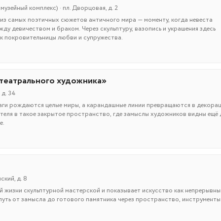
узейный комплекс) · пл. Дворцовая, д. 2
из самых поэтичных сюжетов античного мира — моменту, когда невеста
жду девичеством и браком. Через скульптуру, вазопись и украшения здесь
к покровительницы любви и супружества.
 театрального художника»
 д. 34
маги рождаются целые миры, а карандашные линии превращаются в декорац
теля в такое закрытое пространство, где замыслы художников видны ещё 
е.
ский, д. 8
й жизни скульптурной мастерской и показывает искусство как непрерывны
путь от замысла до готового памятника через пространство, инструменты