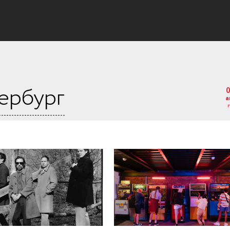
ербург
а