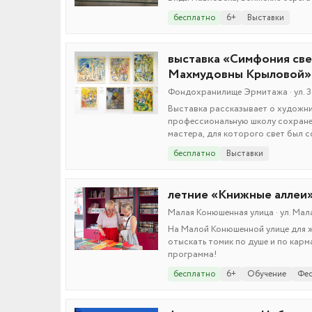
бесплатно
6+
Выставки
выставка «Симфония све
Махмудовны Крыловой»
Фондохранилище Эрмитажа · ул. Зау
Выставка рассказывает о художни
профессиональную школу сохранен
мастера, для которого свет был 
бесплатно
Выставки
летние «Книжные аллеи
Малая Конюшенная улица · ул. Ма
На Малой Конюшенной улице для ж
отыскать томик по душе и по карм
программа!
бесплатно
6+
Обучение
Фес