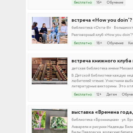
бесплатно
16+
Обучение
встреча «How you doin’?
библиотека «Охта-8» · Большеохти
Разговорный клуб «How you doin’?
бесплатно
18+
Обучение
Ки
встреча книжного клуба
детская библиотека имени Михаила
В Детской библиотеке каждую нед
любителей чтения. Участники выб
литературные викторины. Это отл
бесплатно
12+
Детям
Обуче
выставка «Времена года,
библиотека «Бронницкая» · ул. Бро
Акварели и рисунки Надежды Били
Виды Павловска, волжские берега 