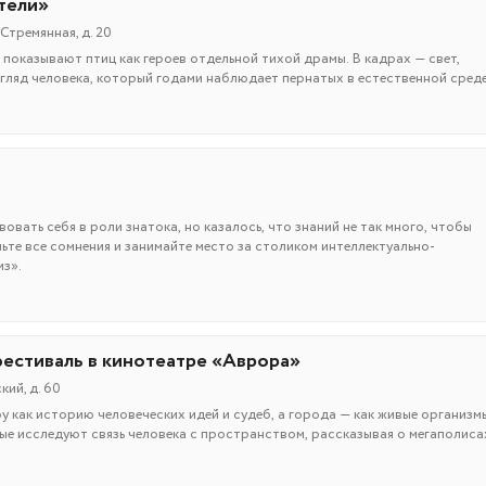
тели»
Стремянная, д. 20
оказывают птиц как героев отдельной тихой драмы. В кадрах — свет,
згляд человека, который годами наблюдает пернатых в естественной среде
овать себя в роли знатока, но казалось, что знаний не так много, чтобы
ньте все сомнения и занимайте место за столиком интеллектуально-
из».
естиваль в кинотеатре «Аврора»
ий, д. 60
 как историю человеческих идей и судеб, а города — как живые организмы
ые исследуют связь человека с пространством, рассказывая о мегаполиса