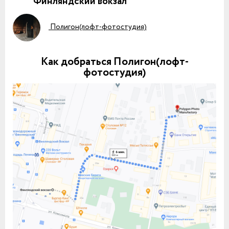
Финляндский вокзал
Полигон(лофт-фотостудия)
Как добраться Полигон(лофт-
фотостудия)