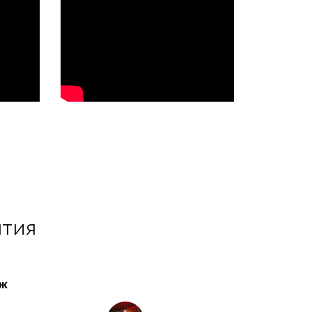
ытия
аж