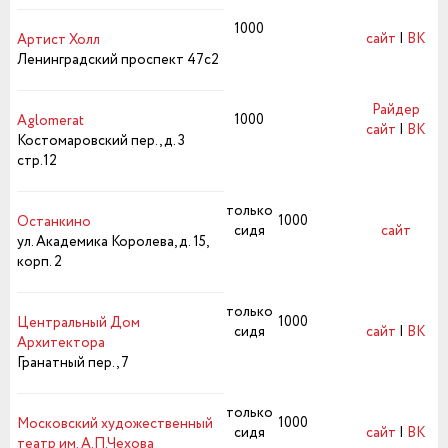
1000
сайт
|
ВК
Артист Холл
Ленинградский проспект 47с2
Райдер
1000
Aglomerat
сайт
|
ВК
Костомаровский пер., д. 3
стр.12
только
1000
Останкино
сидя
сайт
ул. Академика Королева, д. 15,
корп. 2
только
1000
Центральный Дом
сидя
сайт
|
ВК
Архитектора
Гранатный пер., 7
только
1000
Московский художественный
сидя
сайт
|
ВК
театр им. А.П.Чехова