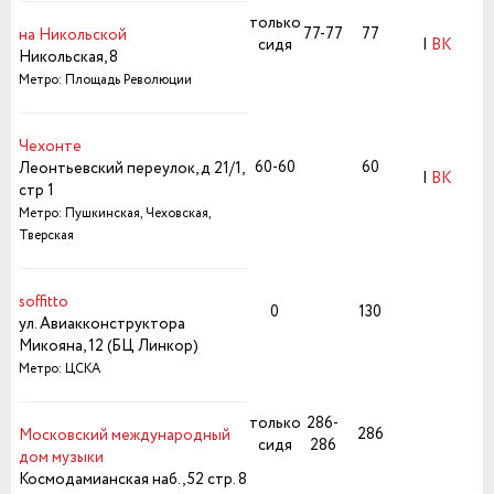
только
77-77
77
на Никольской
сидя
|
ВК
Никольская, 8
Метро: Площадь Революции
Чехонте
60-60
60
Леонтьевский переулок, д 21/1,
|
ВК
стр 1
Метро: Пушкинская, Чеховская,
Тверская
soffitto
0
130
ул. Авиакконструктора
Микояна, 12 (БЦ Линкор)
Метро: ЦСКА
только
286-
286
Московский международный
сидя
286
дом музыки
Космодамианская наб., 52 стр. 8