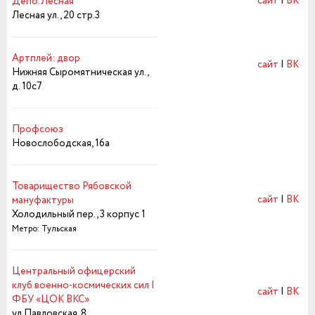
сайт
|
ВК
Депо.Лесная
Лесная ул., 20 стр.3
Артплей: двор
сайт
|
ВК
Нижняя Сыромятническая ул.,
д. 10с7
Профсоюз
Новослободская, 16а
Товарищество Рябовской
сайт
|
ВК
мануфактуры
Холодильный пер., 3 корпус 1
Метро: Тульская
Центральный офицерский
клуб военно-космических сил |
сайт
|
ВК
ФБУ «ЦОК ВКС»
ул.Павловская, 8