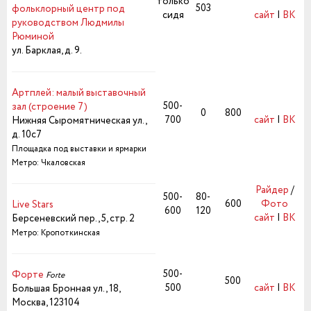
только
503
фольклорный центр под
сидя
сайт
|
ВК
руководством Людмилы
Рюминой
ул. Барклая, д. 9.
Артплей: малый выставочный
500-
зал (строение 7)
0
800
700
сайт
|
ВК
Нижняя Сыромятническая ул.,
д. 10с7
Площадка под выставки и ярмарки
Метро: Чкаловская
Райдер
/
500-
80-
600
Фото
Live Stars
600
120
сайт
|
ВК
Берсеневский пер., 5, стр. 2
Метро: Кропоткинская
500-
Форте
Forte
500
500
сайт
|
ВК
Большая Бронная ул., 18,
Москва, 123104