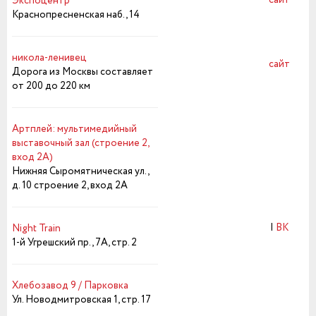
сайт
Экспоцентр
Краснопресненская наб., 14
никола-ленивец
сайт
Дорога из Москвы составляет
от 200 до 220 км
Артплей: мультимедийный
выставочный зал (строение 2,
вход 2А)
Нижняя Сыромятническая ул.,
д. 10 строение 2, вход 2А
|
ВК
Night Train
1-й Угрешский пр., 7А, стр. 2
Хлебозавод 9 / Парковка
Ул. Новодмитровская 1, стр. 17