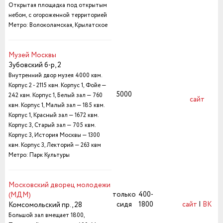
Открытая площадка под открытым
небом, с огороженной территорией
Метро: Волоколамская, Крылатское
Музей Москвы
Зубовский б-р, 2
Внутренний двор музея 4000 квм.
Корпус 2 - 2115 квм. Корпус 1, Фойе —
5000
242 квм. Корпус 1, Белый зал — 760
сайт
квм. Корпус 1, Малый зал — 185 квм.
Корпус 1, Красный зал — 1672 квм.
Корпус 3, Старый зал — 705 квм.
Корпус 3, История Москвы — 1300
квм. Корпус 3, Лекторий — 263 квм
Метро: Парк Культуры
Московский дворец молодежи
только
400-
(МДМ)
сидя
1800
сайт
|
ВК
Комсомольский пр., 28
Большой зал вмещает 1800,