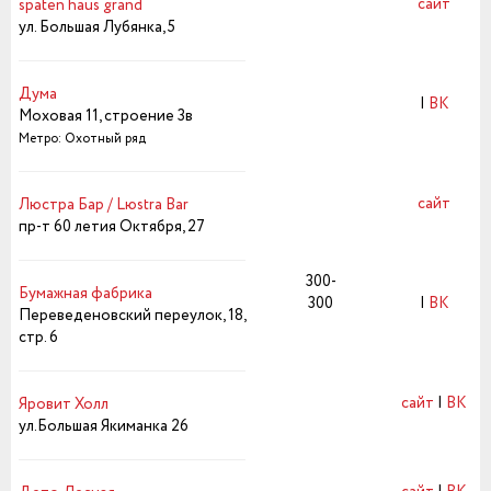
сайт
spaten haus grand
ул. Большая Лубянка, 5
Дума
|
ВК
Моховая 11, строение 3в
Метро: Охотный ряд
сайт
Люстра Бар / Lюstra Bar
пр-т 60 летия Октября, 27
300-
Бумажная фабрика
300
|
ВК
Переведеновский переулок, 18,
стр. 6
сайт
|
ВК
Яровит Холл
ул.Большая Якиманка 26