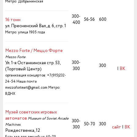
Метро: Добрынинская
300-
56-56
600
16 тонн
400
ул. Пресненский Вал, д. 6, стр. 1
Метро: улица 1905 года
Mezzo Forte / Меццо Форте
Mezzo Forte
300-
Ул. 1-я Останкинская стр. 53,
300
300
|
ВК
(Торговый Центр)
организация концертов: +7(915)232-
24-54 Наша почта
mezzoforteart@gmail.com
Метро:
ВДНХ
Музей советских игровых
автоматов
Museum of Soviet Arcade
300-
50-70
300
Machines
300
сайт
|
ВК
Рождественка, 12
Есть зал для лекций на 40-70