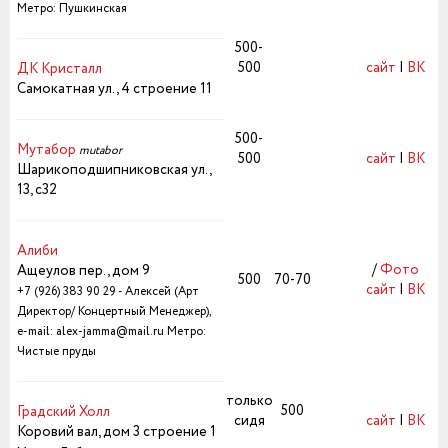
Метро: Пушкинская
500-
500
сайт
|
ВК
ДК Кристалл
Самокатная ул., 4 строение 11
500-
Мутабор
mutabor
500
сайт
|
ВК
Шарикоподшипниковская ул.,
13, с32
Алиби
/
Фото
Ащеулов пер., дом 9
500
70-70
сайт
|
ВК
+7 (926) 383 90 29 - Алексей (Арт
Директор/ Концертный Менеджер),
e-mail: alex-jamma@mail.ru
Метро:
Чистые пруды
только
500
Градский Холл
сидя
сайт
|
ВК
Коровий вал, дом 3 строение 1