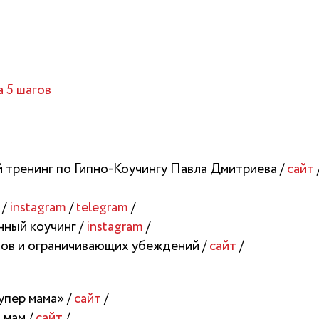
а 5 шагов
 тренинг по Гипно-Коучингу Павла Дмитриева /
сайт
 /
instagram
/
telegram
/
ный коучинг /
instagram
/
хов и ограничивающих убеждений /
сайт
/
упер мама» /
сайт
/
 мам /
сайт
/