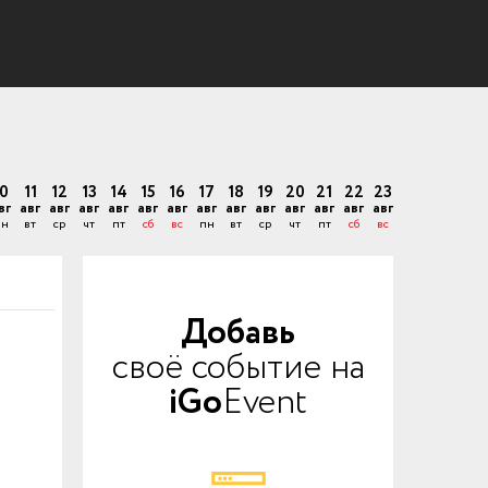
10
11
12
13
14
15
16
17
18
19
20
21
22
23
вг
авг
авг
авг
авг
авг
авг
авг
авг
авг
авг
авг
авг
авг
пн
вт
ср
чт
пт
сб
вс
пн
вт
ср
чт
пт
сб
вс
Добавь
своё событие на
iGo
Event