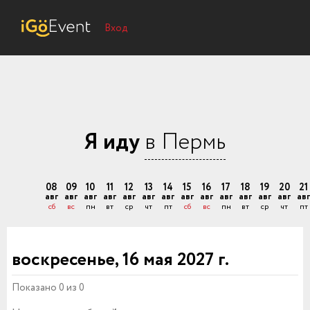
Вход
Я иду
в Пермь
08
09
10
11
12
13
14
15
16
17
18
19
20
21
авг
авг
авг
авг
авг
авг
авг
авг
авг
авг
авг
авг
авг
авг
сб
вс
пн
вт
ср
чт
пт
сб
вс
пн
вт
ср
чт
пт
воскресенье, 16 мая 2027 г.
Показано 0 из 0