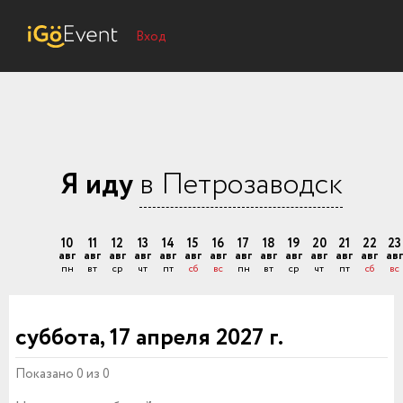
Вход
Я иду
в Петрозаводск
10
11
12
13
14
15
16
17
18
19
20
21
22
23
авг
авг
авг
авг
авг
авг
авг
авг
авг
авг
авг
авг
авг
авг
пн
вт
ср
чт
пт
сб
вс
пн
вт
ср
чт
пт
сб
вс
суббота, 17 апреля 2027 г.
Показано 0 из 0