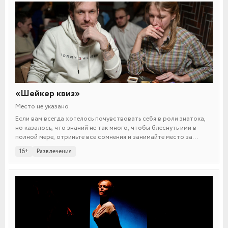
«Шейкер квиз»
Место не указано
Если вам всегда хотелось почувствовать себя в роли знатока,
но казалось, что знаний не так много, чтобы блеснуть ими в
полной мере, отриньте все сомнения и занимайте место за
столиком интеллектуально-развлекательной игры «Шейкер
16+
Развлечения
квиз».