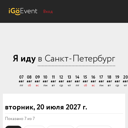
Вход
Я иду
в Санкт-Петербург
07
08
09
10
11
12
13
14
15
16
17
18
19
20
авг
авг
авг
авг
авг
авг
авг
авг
авг
авг
авг
авг
авг
авг
пт
сб
вс
пн
вт
ср
чт
пт
сб
вс
пн
вт
ср
чт
вторник, 20 июля 2027 г.
Показано 7 из 7