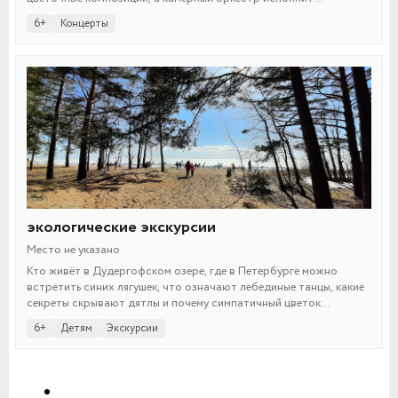
выдающиеся композиции в разных музыкальных стилях.
6+
Концерты
экологические экскурсии
Место не указано
Кто живёт в Дудергофском озере, где в Петербурге можно
встретить синих лягушек, что означают лебединые танцы, какие
секреты скрывают дятлы и почему симпатичный цветок
водокрас называют лягушачьей смертью? На эти и многие другие
6+
Детям
Экскурсии
вопросы отвечают авторы и ведущие экологических экскурсий
по Санкт-Петербургу и его окрестностям.