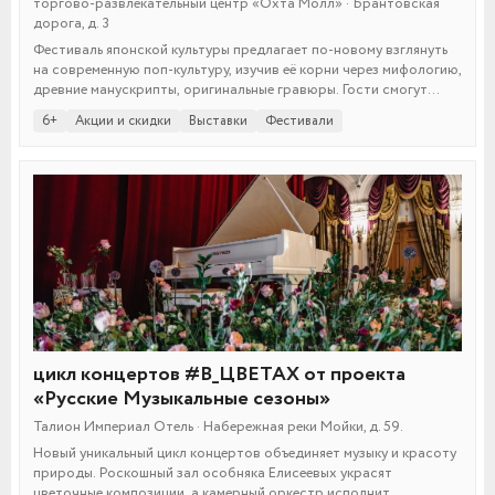
торгово-развлекательный центр «Охта Молл» · Брантовская
дорога, д. 3
Фестиваль японской культуры предлагает по-новому взглянуть
на современную поп-культуру, изучив её корни через мифологию,
древние манускрипты, оригинальные гравюры. Гости смогут
погрузиться в восточную эстетику и раскрыть истоки знакомых
6+
Акции и скидки
Выставки
Фестивали
образов. Действуют скидки на билеты!
цикл концертов #В_ЦВЕТАХ от проекта
«Русские Музыкальные сезоны»
Талион Империал Отель · Набережная реки Мойки, д. 59.
Новый уникальный цикл концертов объединяет музыку и красоту
природы. Роскошный зал особняка Елисеевых украсят
цветочные композиции, а камерный оркестр исполнит