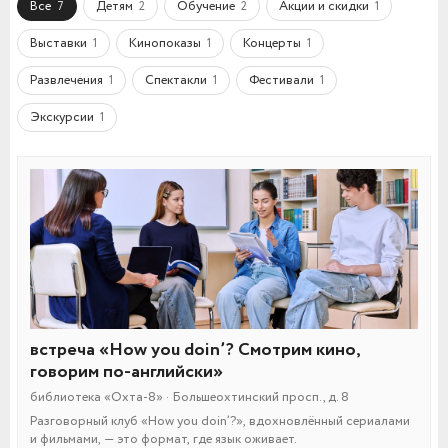
Все
Детям
Обучение
Акции и скидки
7
2
2
1
Выставки
Кинопоказы
Концерты
1
1
1
Развлечения
Спектакли
Фестивали
1
1
1
Экскурсии
1
встреча «How you doin’? Смотрим кино,
говорим по-английски»
библиотека «Охта-8» · Большеохтинский просп., д. 8
Разговорный клуб «How you doin’?», вдохновлённый сериалами
и фильмами, — это формат, где язык оживает.