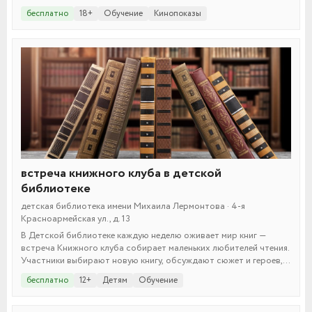
бесплатно
18+
Обучение
Кинопоказы
встреча книжного клуба в детской
библиотеке
детская библиотека имени Михаила Лермонтова · 4-я
Красноармейская ул., д. 13
В Детской библиотеке каждую неделю оживает мир книг —
встреча Книжного клуба собирает маленьких любителей чтения.
Участники выбирают новую книгу, обсуждают сюжет и героев,
делятся мыслями и играют в литературные викторины. Это
бесплатно
12+
Детям
Обучение
отличная возможность развить любовь к чтению и найти друзей
по интересам!